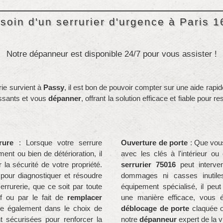
soin d'un serrurier d'urgence à Paris 1
Notre dépanneur est disponible 24/7 pour vous assister !
rie survient à
Passy
, il est bon de pouvoir compter sur une aide rap
essants et vous
dépanner
, offrant la solution efficace et fiable pour 
rure
: Lorsque votre serrure
Ouverture de porte
: Que vous
nt ou bien de détérioration, il
avec les clés à l'intérieur o
 la sécurité de votre propriété.
serrurier 75016
peut interve
 pour diagnostiquer et résoudre
dommages ni casses inutile
rurerie, que ce soit par toute
équipement spécialisé, il peut
if ou par le fait de
remplacer
une manière efficace, vous é
de également dans le choix de
déblocage de porte
claquée o
 sécurisées pour renforcer la
notre
dépanneur
expert de la v