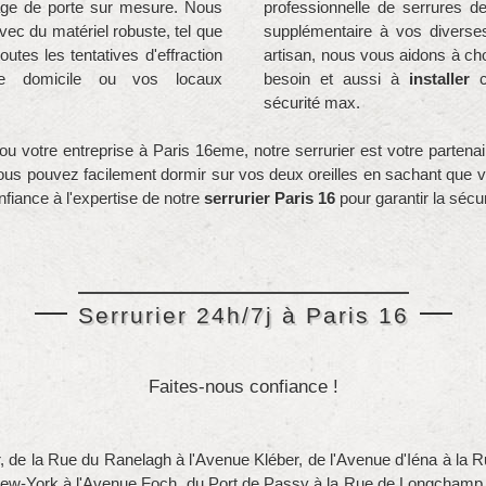
age de porte sur mesure. Nous
professionnelle de serrures de
vec du matériel robuste, tel que
supplémentaire à vos diverses
outes les tentatives d'effraction
artisan, nous vous aidons à cho
re domicile ou vos locaux
besoin et aussi à
installer
ce
sécurité max.
 ou votre entreprise à Paris 16eme, notre serrurier est votre parten
us pouvez facilement dormir sur vos deux oreilles en sachant que vou
onfiance à l'expertise de notre
serrurier Paris 16
pour garantir la sécu
Serrurier 24h/7j à Paris 16
Faites-nous confiance !
r, de la Rue du Ranelagh à l'Avenue Kléber, de l'Avenue d'Iéna à la
w-York à l'Avenue Foch, du Port de Passy à la Rue de Longchamp, du